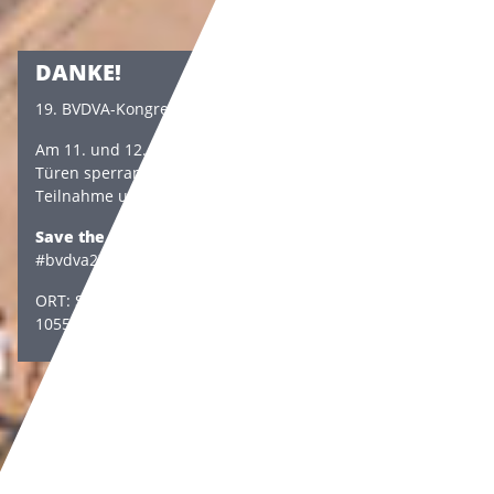
DANKE!
19. BVDVA-Kongress 2026
Am 11. und 12. Juni hatte der Kongress wieder sein
Türen sperrangelweit offen. Vielen Dank für Ihre
Teilnahme und Interesse.
Save the Date:
23./24. Juni 2027 - 20. BVDVA-Kongress
#bvdva27
ORT: Steigenberger am Kanzleramt - Ella-Trebe-Strasse,
10557 Berlin