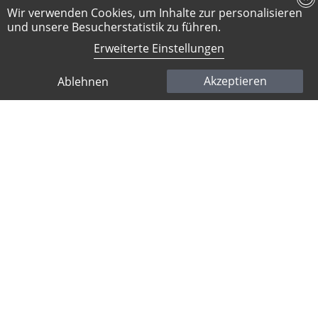
Wir verwenden Cookies, um Inhalte zur personalisieren
und unsere Besucherstatistik zu führen.
Erweiterte Einstellungen
Dr. Christian Wegner
Akzeptieren
Ablehnen
Medipolis Unternehmensgruppe, approbierter
Apotheker/GF, Medipolis